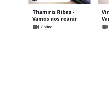
Thamiris Ribas -
Vi
Vamos nos reunir
Va
Online