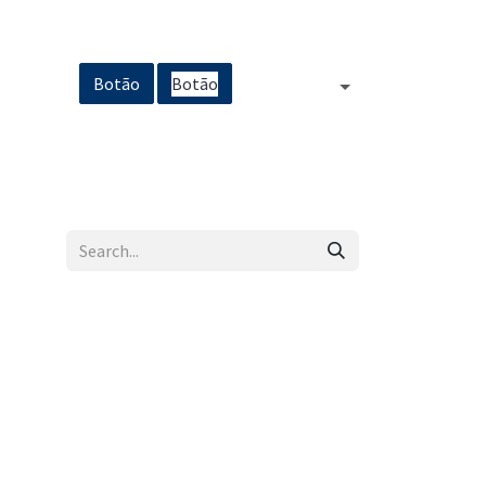
Botão
Bot
ão
English (US)